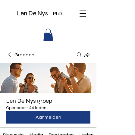
Len De Nys
PhD.
Groepen
Len De Nys groep
Openbaar
·
44 leden
Aanmelden
Discussie
Media
Bestanden
Leden