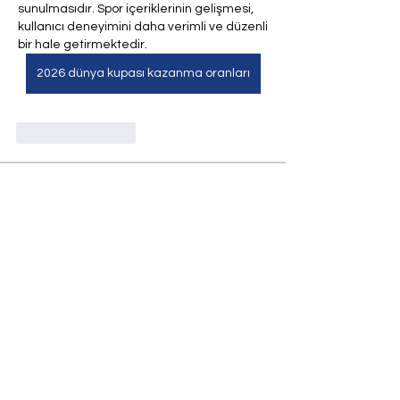
sunulmasıdır. Spor içeriklerinin gelişmesi, 
kullanıcı deneyimini daha verimli ve düzenli 
bir hale getirmektedir.
2026 dünya kupası kazanma oranları
좋아요
답글
Over
Welkom bij de groep! Je kunt contact
leggen met andere leden
...
Meer lezen
leden
drew kart
Volgen
Andrew Zarudnyi
Volgen
Madina Tarin
Volgen