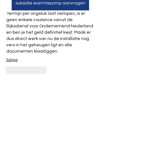
subsidie warmtepomp aanvragen
 termijn per ongeluk laat verlopen, is er 
geen enkele coulance vanuit de 
Rijksdienst voor Ondernemend Nederland 
en ben je het geld definitief kwijt. Maak er 
dus direct werk van nu de installatie nog 
vers in het geheugen ligt en alle 
documenten klaarliggen.
Edited
Like
Reply
Over
Welkom bij de groep! Je kunt contact
leggen met andere leden
...
Meer lezen
leden
drew kart
Volgen