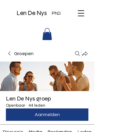
Len De Nys
PhD.
Groepen
Len De Nys groep
Openbaar
·
44 leden
Aanmelden
Discussie
Media
Bestanden
Leden